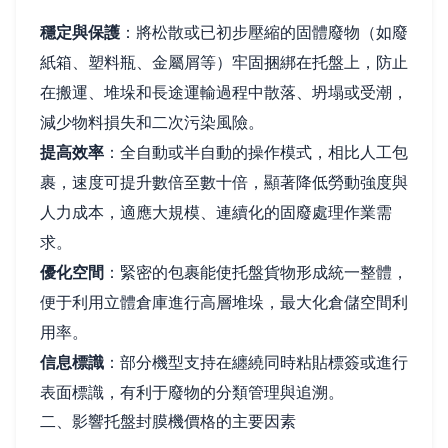
穩定與保護
：將松散或已初步壓縮的固體廢物（如廢
紙箱、塑料瓶、金屬屑等）牢固捆綁在托盤上，防止
在搬運、堆垛和長途運輸過程中散落、坍塌或受潮，
減少物料損失和二次污染風險。
提高效率
：全自動或半自動的操作模式，相比人工包
裹，速度可提升數倍至數十倍，顯著降低勞動強度與
人力成本，適應大規模、連續化的固廢處理作業需
求。
優化空間
：緊密的包裹能使托盤貨物形成統一整體，
便于利用立體倉庫進行高層堆垛，最大化倉儲空間利
用率。
信息標識
：部分機型支持在纏繞同時粘貼標簽或進行
表面標識，有利于廢物的分類管理與追溯。
二、影響托盤封膜機價格的主要因素