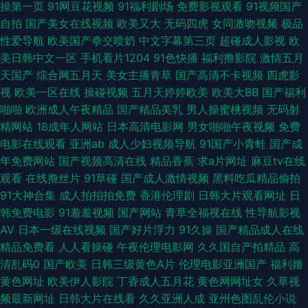
操第一页
91网豆花视频
91福利剧场
免费影视观看
91视频国产
自拍
国产美女在线视频
欧美又大
无码四虎
女同激吻视频
极品
幕人妻无码 日韩欧美久久 欧美日韩吃瓜综合 91免费高清视频 avav综合免费
性爱导航
欧美国产拳交喷奶
中文字幕第三页
超碰成人影视
欧
美日韩中文一区
手机看片1204
91色快播
福利撸影院
激情五月
色五月咪咪 91精品论坛 欧美日韩中文视频 黄视线观免费 东京热久久精品 国
天国产
综合网五月天
美女主播青草
国产高清不卡视频
四虎影
视
欧美一区在线
操碰视频
五月天婷婷欧美
欧美大BB
国产福利
产草草麻豆浮力影院 日本后入视频 午夜爽爽免费影院 极品色导航 久久色播
啪啪
欧洲成人午夜精品
国产精品美乳
男人操蜜桃视频
无码射
精网站
18成年人网站
日本高清电影网
男女啪啪午夜视频
免费
网 Www五月天 超碰人人989 久久密臀AV 韩国自拍三及片 午夜老湿机免费
电影在线观看
亚洲ab
成人少妇视频导航
91国产小青蛙
国产成
年免费网站
国产视频高清在线
精品香蕉
求a片网址
麻豆tv在线
试看 国产后入黑丝 激情人妻av 97伊人网 五月丁香aV色网 国产熟女真品久
观看
在线撸丝片
91草碰
国产成人激情视频
黑料吃瓜精品偷拍
91大神合集
成人拍拍拍免费
香港伦理剧
日韩大片观看网址
日
久 九九综合88 91日韩怀旧 成人艹九一 91蜜臀在线观看 久久亚洲AV成人影
韩免费电影
91羞羞视频
国产网站
青草全福视在线
性导航影视
AV
日本一级在线视频
国产好片浮力
91久操
国产精品成人在线
视 国产乱乱一区二区 尤物免费视频 91无码青久 黄色视屏一区二区 51自拍视
精品免费看
人人看操碰
午夜伦理电影网
久久国自产拍精品
高
清乱码0
国产欧美
日韩三级黄色A片
伦理电影亚洲国产
福利姬
频在线 超碰另类 国产美女在线99 五月五成人网站 亚洲免费Av视屏 国产精品
黄色网址
欧美伊人影院
丁香成人五月花
黄色网网址女
久草视
频最新网址
日韩大片在线看
久久亚洲人成
亚州色图乱伦小说
做爱 AV片网址 亚洲黄色网址 精品福利网 黄色片之午夜播放 少妇野外自拍