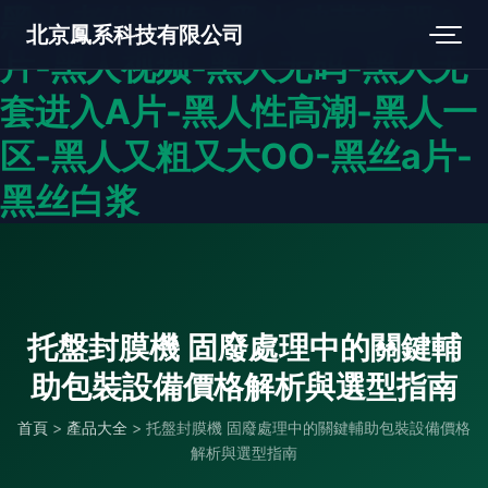
黑人老外深喉-黑人破苞疼哭A
北京鳳系科技有限公司
片-黑人视频-黑人无码-黑人无
套进入A片-黑人性高潮-黑人一
区-黑人又粗又大OO-黑丝a片-
黑丝白浆
托盤封膜機 固廢處理中的關鍵輔
助包裝設備價格解析與選型指南
首頁
>
產品大全
>
托盤封膜機 固廢處理中的關鍵輔助包裝設備價格
解析與選型指南