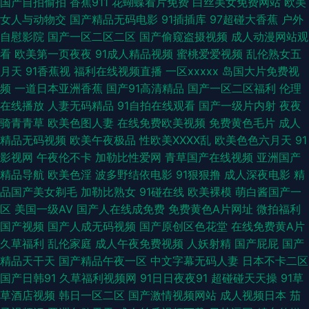
国产自拍偷拍
香蕉911
花蝴蝶看片免费
白丝美女免费网站
欧美
女人与动物交
国产精品无码电影
91插插库
97超碰大香蕉
户外
人大香蕉五月 久久激情成人网 97碰97碰 日本超碰人人 成人无码影院 久久九
自慰影院
国产一区二区二区
国产偷窥盗摄视频
成人动漫网站观
看
欧美第一页夜夜
91成人精品视频
蜜桃爱爱视频
乱伦熟女五
九精品 成人日韩有码 亚洲无码先锋 91国精产品成人 草莓视频入口 欧美精品
月天
91香蕉视
福利在线视频直播
一区xxxxx
岛国大片免费视
频
一道日本亚洲香蕉
国产91高清精品
国产一区二区福利
伦理
区 91日韩国产影院 美女91直播在线 91大神 欧美性爱2025 欧洲偷拍 人妖色
在线播放
人妻无码精品
91自拍在线观看
国产一级片内射
夜夜
骑青青草
欧美色图人妻
在线免费欧美视频
免费黄色毛片
成人
图 99热官方网站 成人视屏在线 亚洲美女啪啪 伊人精品大香蕉 国产人人操人
精品无码视频
欧美午夜极品
性欧美ⅩⅩⅩⅩ乱
欧美色色六月天
91
影视网
午夜伦不卡
加勒比性爱网
青草国产在线视频
亚洲国产
人插 国产亚州片 国产精品18p 日韩无码一卡不卡 肏屄网导航 国产91成人 激
精品导航
欧美色淫
波多野结依电影
91狠狠撸
成人深夜电影
精
品国产美女剃毛
加勒比熟女
91碰在线
欧美裸模
萌白酱国产一
情另类综合 91网站国产 色先锋依依 91n欧美 97在线视频国产 日韩三区在线
区
美国一级AV
国产人在线成免费
免费黄色A片网址
微拍福利
国产视频
国产人成无码视频
国产原创区色花堂
在线免费黄A片
伦理片 伊人青青大香蕉 老司机社区 成人无码区免费A片 伊人三级片 中文字
久草福利
乱伦家庭
成人午夜免费视频
人妖射精
国产屁屁
国产
精品天干天
国产精品午夜一区
中文字幕无码人妻
日本不卡二区
幕欧美日韩一区 亚洲羞羞视频成人片 岛国素人资源下载 免费无码av 韩国床
国产日韩91
久草福利视频网
91日日夜夜91
超碰碰天天操
91草
草酒店视频
韩日一区二区
国产激情视频网站
成人视频日本
茄
上a级视频 日本不卡465 91熟妇 丁香五月花麻豆 亚洲狠狠操av 久草大香蕉