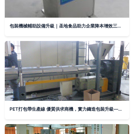
包裝機械輔助設備升級｜圣地食品助力企業降本增效三要素
PET打包帶生產線 優質供求商機，實力鑄造包裝升級——青島隆昌捷機械引領行業前沿