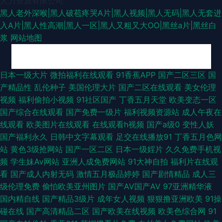
人力资源有限公司
黑人老外深喉|黑人破苞疼哭A片|黑人视频|黑人无码|黑人无套进
入A片|黑人性高潮|黑人一区|黑人又粗又大OO|黑丝a片|黑丝白
浆
网站地图
东京热精品婷婷 国产二区二区 99精品模特 福利导航 亚洲国产精品成人电影
日本一级大片
微拍福利在线观看
91香蕉APP
国产二区三区
国
产精品性
乱伦种子
美国伦理大片
国产二区在线观看
美女伦理
影音先锋 av 狼友 伦理 久久网站日本三级 92自拍偷拍视频 91精品国产孕妇
视频
福利偷拍小视频
91社区国产
丁香五月天堂
欧美变态一区
国产综合在线观看
国产免费一级片
福利视频资源站
成人午夜在
亚洲GV亚洲GVGAY 久久国产乱子 狠狠干最新网址 成人网站在线观看视频
线观看
欧美图片在线观看
在线观看h视频
国产a级0
变性人妖
国产福利永久
日韩中文字幕观看
足交在线播放91
丁香五月色网
wwwwwww黄 亚洲无码免费在线 亚洲国产777 国产香蕉网站 国产在线丝袜
站
黄色3级抢网站
国产一区二区
日本一级婬片
久久免费手机视
频
学生妹Av网站
亚洲人成免费网站
91大神自拍
福利片在线观
变态 日韩国产原创 肏屄图片吴梦梦 玖玖热精彩视频 超碰午夜电影 亚洲性爱
看
国产成人内射无码
激情五月极品婷婷
国产剧情精品
成人三
级伦理免费
偷怕欧美亚州图片
国产AV国产AV
97亚洲精华液
Au 伊人久久超碰 中文资源AV在线观看 国产精品自产久久 国语成人av 成人
国内精自线
国产精品3级片
成年女人视频
狠狠撸亚洲欧美
91操
碰在线
国产高清精品二区
国产欧美在线视频
欧美色综合网
91
快播网 日韩天堂无码 欧美在线观看日B 三级片网站无遮挡 日韩不卡影院 伊