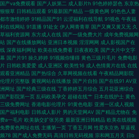
国产va免费观看
国产人妖第二
成人影片h
91色婷婷瑟色
东京热
狠狠草
日韩精品观看
91最新国产精品
一级黄色网
91色色人妻
97人妻 日本解说乱子视频 激情综合BT 欧美性爱视频网站 黄网站大全免费
都市激情婷婷
91精品国产91
云涩福利在线导航
91视色
午夜福
利在线网站
91直播
91处女
伊人网青青草
国产又爽又黄又无
久
色窝窝五月 白丝喷水后入 久久伊人免费视频 91n.com日本 www草草久久
草福利资源网
东方成人在线
国产一级免费大片
成年免费视频网
站
国产在线播放网站
亚洲日本视频
淫淫网网
成人影视国产在
免费在线播放成人av 精品在线岛女视频 中文字幕制服呦呦 91免费视频版 国
线
深夜福利网址
欧美在线免费看
日夜夜欧美
国产大片中文字
幕
国产片91
操久婷婷
91视频你懂得
黄色三级片毛片
免费电影
产裸体舞一区二区三区 豆花成人视频 www色情网站 91c仔丝袜在线 日韩AV
片
日韩欧美爱爱
成人亚洲区
欧美性16
成人色情黄片在线
在线
观看亚洲精品
国产热综合
久草网视频在线看
午夜精品网影院
不卡一区 99草草视频 婷婷五月资源网 www国产www 久热瑟瑟 日韩v片 日
伦理片完整版
黄视网站在线播放
国产片自拍
国产在线91
AV亚
洲网址
国产经典三级在线
丁香婷婷五月综合
五月花亚洲综合
韩欧av在 精品传媒 美女啪啪一区二区 97丁香五月天 91黑丝无码 欧美专区
国产影院第一页
乱码欧美孕交
超碰在线艹
日本在线护士
黄色
三级免费网址
香港电影伦理片
91黄色电影
亚洲一区成人视频
日韩在线观看 午夜神马福利51 婷婷五月天社区 伊人黄久久 成人a无码 91老
国产福利电影
日韩成人影片
男的天堂网AV
国产精品尤物在
免
费a一毛片
欧美肠交扩张另类
最新亚洲日韩精品
欧美在线视频
司机精品 免费成人在线三级片 成人无码影视 在线观看网站男女事 免费三级
免费黄色网址在线
主播第一页
丁香五月网
性爱东京热
草逼视
频78
国产成人免费无码
高清日韩无码视频
宗和网五月天
日b
欧韩 九一入口 AV福利激情 欧美97色色 2026肏逼网 亚洲熟妇无码另类久久