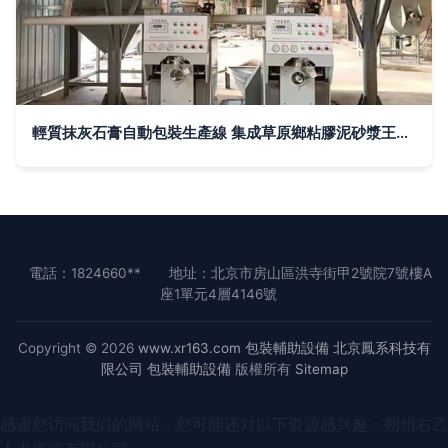
輕質抹灰石膏自動包裝生產線 集成草原鄉粘膠泥砂漿王生產與自動化包裝輔助設備
電話：1824660**
地址：北京市房山區洪寺街甲2號院7號樓A
座1單元4層4146號
Copyright © 2026
www.xr163.com
包裝輔助設備
北京鳳系科技有
限公司
包裝輔助設備
版權所有
Sitemap
感谢您访问我们的网站，您可能还对以下资源感兴趣：朔州右乙