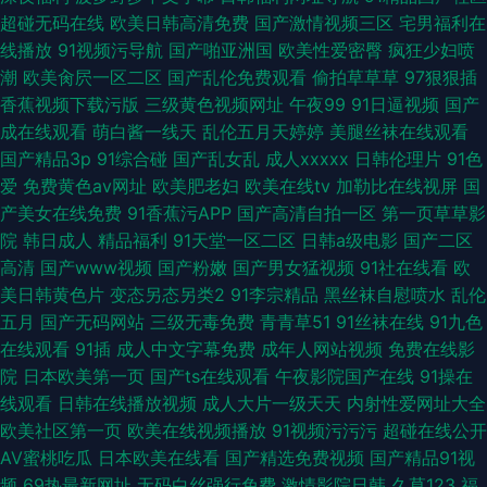
超碰无码在线
欧美日韩高清免费
国产激情视频三区
宅男福利在
线播放
91视频污导航
国产啪亚洲国
欧美性爱密臀
疯狂少妇喷
潮
欧美肏屄一区二区
国产乱伦免费观看
偷拍草草草
97狠狠插
香蕉视频下载污版
三级黄色视频网址
午夜99
91日逼视频
国产
成在线观看
萌白酱一线天
乱伦五月天婷婷
美腿丝袜在线观看
国产精品3p
91综合碰
国产乱女乱
成人xxxxx
日韩伦理片
91色
爱
免费黄色av网址
欧美肥老妇
欧美在线tv
加勒比在线视屏
国
产美女在线免费
91香蕉污APP
国产高清自拍一区
第一页草草影
院
韩日成人
精品福利
91天堂一区二区
日韩a级电影
国产二区
高清
国产www视频
国产粉嫩
国产男女猛视频
91社在线看
欧
美日韩黄色片
变态另态另类2
91李宗精品
黑丝袜自慰喷水
乱伦
五月
国产无码网站
三级无毒免费
青青草51
91丝袜在线
91九色
在线观看
91插
成人中文字幕免费
成年人网站视频
免费在线影
院
日本欧美第一页
国产ts在线观看
午夜影院国产在线
91操在
线观看
日韩在线播放视频
成人大片一级天天
内射性爱网址大全
欧美社区第一页
欧美在线视频播放
91视频污污污
超碰在线公开
AV蜜桃吃瓜
日本欧美在线看
国产精选免费视频
国产精品91视
频
69热最新网址
无码白丝强行免费
激情影院日韩
久草123
福