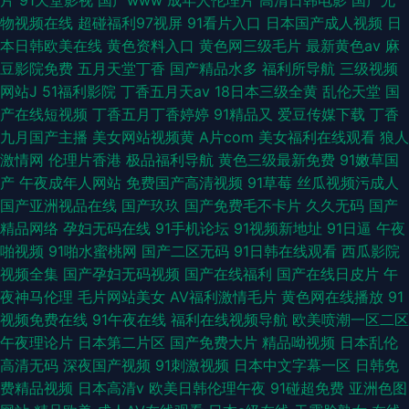
片
91天堂影视
国产www
成年人伦理片
高清日韩电影
国产尤
物视频在线
超碰福利97视屏
91看片入口
日本国产成人视频
日
本日韩欧美在线
黄色资料入口
黄色网三级毛片
最新黄色av
麻
豆影院免费
五月天堂丁香
国产精品水多
福利所导航
三级视频
网站J
51福利影院
丁香五月天av
18日本三级全黄
乱伦天堂
国
产在线短视频
丁香五月丁香婷婷
91精品又
爱豆传媒下载
丁香
九月国产主播
美女网站视频黄
A片com
美女福利在线观看
狼人
激情网
伦理片香港
极品福利导航
黄色三级最新免费
91嫩草国
产
午夜成年人网站
免费国产高清视频
91草莓
丝瓜视频污成人
国产亚洲视品在线
国产玖玖
国产免费毛不卡片
久久无码
国产
精品网络
孕妇无码在线
91手机论坛
91视频新地址
91日逼
午夜
啪视频
91啪水蜜桃网
国产二区无码
91日韩在线观看
西瓜影院
视频全集
国产孕妇无码视频
国产在线福利
国产在线日皮片
午
夜神马伦理
毛片网站美女
AV福利激情毛片
黄色网在线播放
91
视频免费在线
91午夜在线
福利在线视频导航
欧美喷潮一区二区
午夜理论片
日本第二片区
国产免费大片
精品呦视频
日本乱伦
高清无码
深夜国产视频
91刺激视频
日本中文字幕一区
日韩免
费精品视频
日本高清v
欧美日韩伦理午夜
91碰超免费
亚洲色图