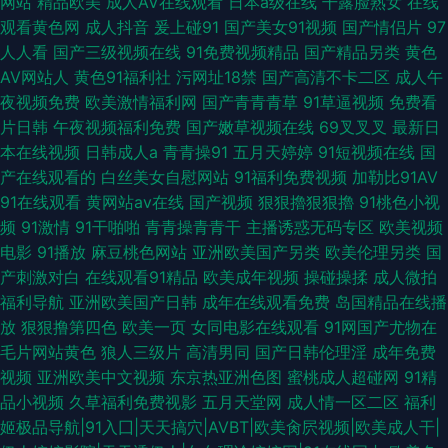
网站
精品欧美
成人AV在线观看
日本a级在线
干露脸熟女
在线
观看黄色网
成人抖音
爰上碰91
国产美女91视频
国产情侣片
97
人人看
国产三级视频在线
91免费视频精品
国产精品另类
黄色
AV网站人
黄色91福利社
污网址18禁
国产高清不卡二区
成人午
夜视频免费
欧美激情福利网
国产青青青草
91草逼视频
免费看
片日韩
午夜视频福利免费
国产嫩草视频在线
69叉叉叉
最新日
本在线视频
日韩成人a
青青操91
五月天婷婷
91短视频在线
国
产在线观看的
白丝美女自慰网站
91福利免费视频
加勒比91AV
91在线观看
黄网站av在线
国产视频
狠狠擼狠狠擼
91桃色小视
频
91激情
91干啪啪
青青操青青干
主播诱惑无码专区
欧美视频
电影
91播放
麻豆桃色网站
亚洲欧美国产另类
欧美伦理另类
国
产刺激对白
在线观看91精品
欧美成年视频
操碰操揉
成人微拍
福利导航
亚洲欧美国产日韩
成年在线观看免费
岛国精品在线播
放
狠狠撸第四色
欧美一页
女同电影在线观看
91网国产尤物在
毛片网站黄色
狼人三级片
高清男同
国产日韩伦理淫
成年免费
视频
亚洲欧美中文视频
东京热亚洲色图
蜜桃成人超碰网
91精
品小视频
久草福利免费视影
五月天堂网
成人情一区二区
福利
姬极品导航|91入囗|天天搞穴|AVBT|欧美肏屄视频|欧美成人干|