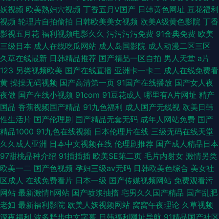
妖视频
欧美熟妇穴视频
丁香五月V国产
日韩黄色网址
豆花福利
视频
轮理片自拍偷拍
日韩欧美美女视频
欧美A级黄色影院
丁香
影视五月花
福利视频电影久久
污污污污免费
91金典免费
欧美
三级日本
成人在线吃瓜网站
成人岛国影院
成人动漫二区三区
久草在线最新
日韩精品推荐
国产精品一区自拍
男人天堂
a片
123
另类视频欧美
国产在线直播
亚洲卡一卡二
成人在线免费看
黄
操操无码视频
国产高清第一页
91国产在线播放
国产女人夜
夜做
国产在线小视频
91com
91豆花成人
哪里有A片网址
精产
国品
香蕉视频国产精品
91九色福利
成人国产无线视
欧美日韩
性生活片
国产伦理剧
国产精品无套无码
成年人网站免费
国产
精品1000
91九色在线视频
日本伦理片在线
三级无码在线天堂
久久成人亚洲
日本中文视频在线
伦理剧推荐
国产成人精品日本
97甜桃品种介绍
91插插插
欧美SE第二页
毛片内射女
激情另类
欧美一二
国产色视频
孕妇三级av无码
日韩欧美色综合
美女社
区成人
在线免费看片
日本一级
国产传媒视频网站
免费观看污
网站
最新激情h网站
国产喷浆抽搐
宅男久久国产精品
国产乱肥
老妇
最新福利影院
欧美人妖视频网站
窝窝午夜理论
久草视频
深夜福利
波多野步中文字幕
日韩福利网址导航
91精品国产社区