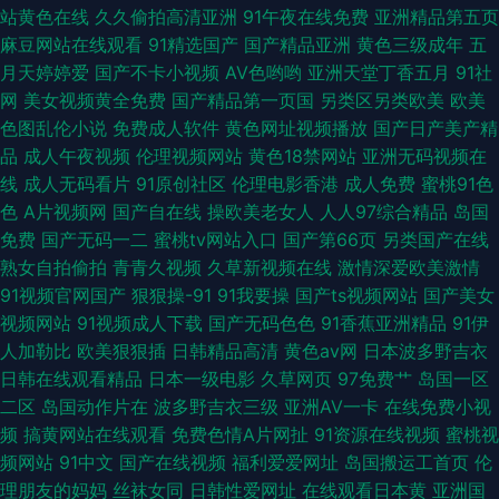
色在线 在线看A片 国产精品免费看久久 99无码大神 成人久草视频网 潮吹综
站黄色在线
久久偷拍高清亚洲
91午夜在线免费
亚洲精品第五页
麻豆网站在线观看
91精选国产
国产精品亚洲
黄色三级成年
五
合888
月天婷婷爱
国产不卡小视频
AV色哟哟
亚洲天堂丁香五月
91社
网
美女视频黄全免费
国产精品第一页国
另类区另类欧美
欧美
色图乱伦小说
免费成人软件
黄色网址视频播放
国产日产美产精
品
成人午夜视频
伦理视频网站
黄色18禁网站
亚洲无码视频在
线
成人无码看片
91原创社区
伦理电影香港
成人免费
蜜桃91色
色
A片视频网
国产自在线
操欧美老女人
人人97综合精品
岛国
免费
国产无码一二
蜜桃tv网站入口
国产第66页
另类国产在线
熟女自拍偷拍
青青久视频
久草新视频在线
激情深爱欧美激情
91视频官网国产
狠狠操-91
91我要操
国产ts视频网站
国产美女
视频网站
91视频成人下载
国产无码色色
91香蕉亚洲精品
91伊
人加勒比
欧美狠狠插
日韩精品高清
黄色av网
日本波多野吉衣
日韩在线观看精品
日本一级电影
久草网页
97免费艹
岛国一区
二区
岛国动作片在
波多野吉衣三级
亚洲AV一卡
在线免费小视
频
搞黄网站在线观看
免费色情A片网扯
91资源在线视频
蜜桃视
频网站
91中文
国产在线视频
福利爱爱网址
岛国搬运工首页
伦
理朋友的妈妈
丝袜女同
日韩性爱网址
在线观看日本黄
亚洲国