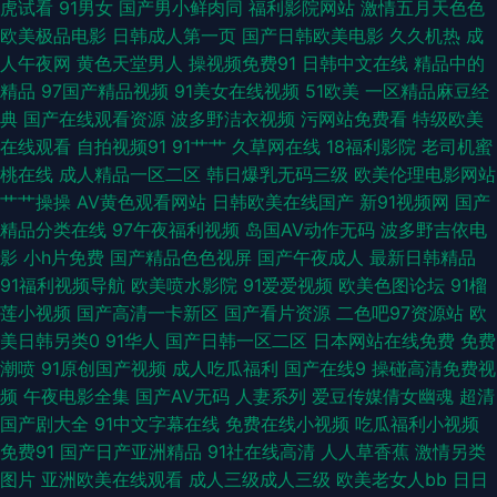
虎试看
91男女
国产男小鲜肉同
福利影院网站
激情五月天色色
欧美极品电影
日韩成人第一页
国产日韩欧美电影
久久机热
成
视频 91最新在线网址 日本是色wWW 豆花肏屄 欧美乱片导航 91探花精选最
人午夜网
黄色天堂男人
操视频免费91
日韩中文在线
精品中的
精品
97国产精品视频
91美女在线视频
51欧美
一区精品麻豆经
新电影 91熊猫视频 丝袜美腿亚洲伊人狼人91 人妻H片 欧美第12页 91在线精
典
国产在线观看资源
波多野洁衣视频
污网站免费看
特级欧美
在线观看
自拍视频91
91艹艹
久草网在线
18福利影院
老司机蜜
品观看 91在线视屏 国产九九热 后入白丝美女 日韩看片福利 91传媒在线免观
桃在线
成人精品一区二区
韩日爆乳无码三级
欧美伦理电影网站
艹艹操操
AV黄色观看网站
日韩欧美在线国产
新91视频网
国产
看 91色色热 www好屌妞com 超碰人人摸干 天堂快射网2025 麻豆视频免费
精品分类在线
97午夜福利视频
岛国AV动作无码
波多野吉依电
影
小h片免费
国产精品色色视屏
国产午夜成人
最新日韩精品
观看 久久福利呀 成人无码视频AA丹久久 欧美色图2 亚洲av大片
91福利视频导航
欧美喷水影院
91爱爱视频
欧美色图论坛
91榴
莲小视频
国产高清一卡新区
国产看片资源
二色吧97资源站
欧
wwwwww6区 欧美性爱第1页 91.z AV资源网大全 毛片做爱网 超碰tv 婷婷五
美日韩另类0
91华人
国产日韩一区二区
日本网站在线免费
免费
潮喷
91原创国产视频
成人吃瓜福利
国产在线9
操碰高清免费视
月花网站 丝袜脚交五月天 岛国在线视频 狼友天堂 91视频首页蝌蚪 在线97色
频
午夜电影全集
国产AV无码
人妻系列
爱豆传媒倩女幽魂
超清
国产剧大全
91中文字幕在线
免费在线小视频
吃瓜福利小视频
情 天堂网AV手机版 激情丁香社区 www无码av 天堂资源在线 午夜成人性爱
免费91
国产日产亚洲精品
91社在线高清
人人草香蕉
激情另类
图片
亚洲欧美在线观看
成人三级成人三级
欧美老女人bb
日日
网址 狠狠干香蕉 加勒比官方成人视频 高清不卡操逼 成人αⅴ免费 日韩中文字