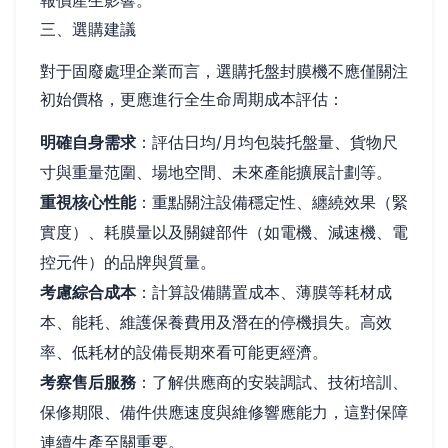
報價產生影響。
三、選購建議
對于固廢處理企業而言，選購托盤封膜機不應僅關注
初始價格，更應進行全生命周期成本評估：
明確自身需求
：評估日均/月均包裝托盤量、貨物尺
寸與重量范圍、場地空間、未來產能擴展計劃等。
重視核心性能
：重點關注設備穩定性、纏繞效果（緊
實度）、耗膜量以及關鍵部件（如電機、減速機、電
控元件）的品牌與質量。
考慮綜合成本
：計算設備購置成本、薄膜等耗材成
本、能耗、維護保養費用及潛在的停機損失。高效
率、低耗材的設備長期來看可能更經濟。
考察售后服務
：了解供應商的安裝調試、技術培訓、
保修期限、備件供應速度與維修響應能力，這對保障
連續生產至關重要。