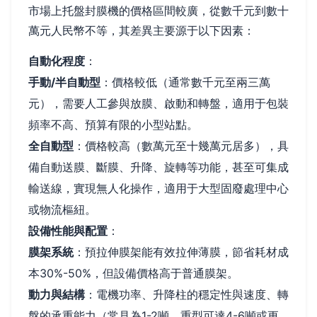
市場上托盤封膜機的價格區間較廣，從數千元到數十
萬元人民幣不等，其差異主要源于以下因素：
自動化程度
：
手動/半自動型
：價格較低（通常數千元至兩三萬
元），需要人工參與放膜、啟動和轉盤，適用于包裝
頻率不高、預算有限的小型站點。
全自動型
：價格較高（數萬元至十幾萬元居多），具
備自動送膜、斷膜、升降、旋轉等功能，甚至可集成
輸送線，實現無人化操作，適用于大型固廢處理中心
或物流樞紐。
設備性能與配置
：
膜架系統
：預拉伸膜架能有效拉伸薄膜，節省耗材成
本30%-50%，但設備價格高于普通膜架。
動力與結構
：電機功率、升降柱的穩定性與速度、轉
盤的承重能力（常見為1-2噸，重型可達4-6噸或更