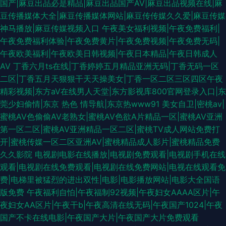
国产|麻豆出品必是精品|麻豆出品国产AV|麻豆出品视频在线|麻
豆传播媒体大全|麻豆传播媒体网站|麻豆传传媒久久爱|麻豆传媒
神马播放|麻豆传媒视频入口
午夜美女福利视频|午夜免费福利|
午夜免费福利体验|午夜免费黄片|午夜免费视频|午夜免费无码|
午夜欧美福利|午夜欧美日韩视频|午夜日本精品|午夜日韩成人
AV
丁香六月ts在线|丁香婷婷五月精品亚洲无码|丁香无码一区
二区|丁香五月天狠狠干天天操美女|丁香一区二区三区四区午夜
精彩视频|东方aV在线男人天堂|东方影视库800官网登录入口|东
莞少妇偷情|东京 热色 情导航|东京热www91
美女自卫|密桃av|
蜜桃AV色偷偷AV老熟女|蜜桃AV色欲A片精品一区|蜜桃AV亚洲
第一区二区|蜜桃AV亚洲精品一区二区|蜜桃TV成人网站免费打
开|蜜桃传媒一区二区亚洲AV|蜜桃精品成人影片|蜜桃精品免费
久久影院
电视剧电影在线播放|电视剧免费观看|电视剧手机在线
观看|电视剧在线免费观看|电视剧在线免费网站|电视在线观看免
费|电梯里被猛烈的进出双性|电影|电影播放网站|电影大全国语
版免费
午夜福利自怕|午夜福制92视频|午夜妇女AAAA区片|午
夜妇女AA区片|午夜干b|午夜高清在线无码|午夜国产1024|午夜
国产不卡在线电影|午夜国产大片|午夜国产大片免费观看