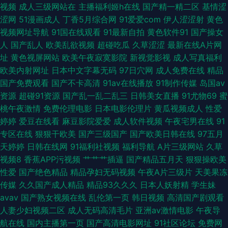
视频
成人三级网站在
主播福利姬h在线
国产精一精二区
基情涩
涩网
51漫画成人
丁香5月综合网
91爱爱com
伊人涩涩射
黄色
天天撸夜夜操 日韩一级特黄无遮挡 激情另类视频一区 大香蕉丝袜在线视频
视频网址导航
91国在线观看
91最新自拍
黄色软件91
国产操女
人
国产乱人
欧美乱欲视频
超碰吃瓜
久草涩涩
最新在线A片网
国产超碰97 人人操国产精品 日本啊V 91福利区 91伊人在线视频 青青视精品
址
黄色视屏网站
欧美午夜寂寞影院
新视觉影视
成人写真福利
欧美内射网址
日本中文字幕无码
97日穴网
成人免费在线
精品
欧美日韩啊V 福利社淫乱网 尤物91 91资源总站超碰 久久草五月天 伦理片第
国产免费观看
国产不卡高清
91av在线播放
91制作传媒
岛国av
资源
超碰91资源
国产乱一乱二乱三
日韩美女直播
91尤物69
蜜
一页 亚洲怡红院网站 国产av不卡 欧美孕妇A视频 草草福利影院 国产免费二
桃午夜激情
免费伦理电影
日本电影伦理片
黄瓜视频成人
性爱
婷婷
爱豆在线看
麻豆影院爱爱
成人软件视频
午夜宅男在线
91
区 东京热福利网 欧美女主播导航网 日韩aV无码免费 综合另类视频图 午夜社
专区在线
狠狠干欧美
国产三级国产
国产欧美日韩在线
97五月
天婷婷
日韩在线网
91福利社视频
福利导航
A片三级网站
久草
区在线 婷婷五月花成人 日韩人妻精品免费 国产欧美日18 岛国精品一区久久
视频8
香蕉APP污视频
艹艹艹插逼
国产精品五月天
狠狠操欧美
性爱
国产绝色精品
精品孕妇无码视频
午夜A片三级片
天美果冻
www亚洲aV 国产精品自拍官网 日本成人网址 韩国色色 亚洲男人天堂手机
传媒
久久国产成人精品
精品93久久久
日本人妖射精
学生妹
avav
国产熟女视频在线
乱伦第一页
韩日视频
高清国产剧观看
版 在线免费日韩成人视频 九九肏屄 av日韩在线 国产精品草草在线 91黑料9
人妻少妇视频二区
成人无码高清毛片
亚洲av激情电影
午夜导
航在线
国内主播第一页
国产高清电影网址
91社区论坛
免费网