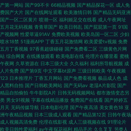
产第一网站
国产99不卡
66精品视频
国产精品探花一区
成人免
费国产大片
国产在线网址观看
欧美激情日韩
国产精品无码亚洲
国产一区二区黄片
喷潮一区
福利姬足交在线看
成人午夜网址
五月花无码视频
青青草国产
欧美日韩乱
国产屁屁第一页
91国
产视频网
性爱草逼91AV
免费欧美视频
欧美岛国一区二区
少妇
喷水18禁
51漫画APP
丁香五月花激情网
欧美爱爱tv视频
免费
五月丁香视频
97香蕉超级碰碰
国产免费看二区
三级黄色片网
站
综合网黄
在线播放观看
欧美电影在线
伦理片在哪里看
蜜桃
午夜网
久草资源在
日本三级大全
久久福利
福利所导航视频
成
人片免费
国产第9页
中文字幕bt原声
三级日韩欧美
午夜视频
123
日本推理片
丁香五月网站
国产免费看视频
极品成人色
成
人黑料自拍
国产日韩欧美网站
国产无码av
老湿A片影院
国产
精品自拍偷拍
牛牛影院A片
日韩无码视频网站
都市激情变态另
类
男女91视频
字幕在线精品播放
免费国产在线看
国产婷婷五
月天
无码传媒导航
日本电影伦理
国产午夜高清
美女黄色18
亚
洲午夜精品视频
日本三级成人观看
国产精品第12页
日韩午夜场
成人视频高清免费
伦理在线影视
成人三级视频在线
91理论片
欧美日韩性爱福利
av午夜探花福利
精品毛片
久久叉叉
另类人