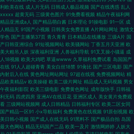
利欧美在线
成人片无码
日韩成人极品视频
国产在线诱惑
乱人
xxxxx
超黄无码
三级黄色图片
91免费看视频
精品午夜福利网
精品亚洲成a人
国产精品萌白酱
日本理论
91操电影
91一区
成
人精品无
91国产小视频
日韩美女免费直播
A片网站网址
激情文
学色
国产主播第37页
青久青青
日本精品在线播放
三级A片
国
产日韩亚洲综合
91短视频网站
欧美骚网站
丁香五月天亚洲
欧
美大粗吊人妖
深夜福利亚洲
人兽福利导航
91叉叉操小骚逼
成
人18视频
欧美大鸡吧
草逼wwww
久草福利免费试看
岛国国产
在线
91人人超碰青青
美女白丝18禁
91肏比
国产三区电影
国产
内射后入在线
黄色网址网站网址
97超在线视
免费视频网站
精
品欧美精品v
欧美操碰
欧美二级片网址
精品成人无码视频
男女
午夜福利影院
欧美三级电影
免费黄色网址
成年版快手
日韩福
利无码
四虎四房
亚洲AV在线豆花
亚洲区成人
美女黄片免费观
看
三级网站视频网
成人日韩精品
日韩福利专区
欧美二区女同
国产精品一区91
小x导航福利
免费黄色在线视频
91原创视频
欧
美日韩小视频
国产成人在线无码
91黑料不
国产极品自拍
岛国
最大色网站
精品无码国产二品
欧美一及片
激情网婷婷
人妖大