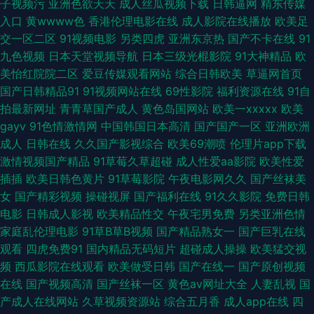
子视频污
亚洲色欲天天
成人丝瓜视频下载
日韩逼网
精东传媒
入口
黄wwww色
香港伦理电影在线
成人影院在线播放
欧美足
亚洲 海角导航福利 国自产偷精品综合 成人福利 熟女人妻网站 鬼灭之刃色色
交一区二区
91视频电影
另类四虎
亚洲东京热
国产不卡在线
91
九色视频
日本天堂视频导航
日本三级光棍影院
91大神精品
欧
视频 制服中文人妻专区 大香蕉影占91 久久大香蕉久伊人 成人三级网址在线
美怡红院院二区
爱豆传媒观看网站
综合日韩欧美
草逼网首页
国产日韩精品91
91视频网站在线
69性影院
福利资源在线
91自
播放 人妖ts网址 亚洲视频色色 国产三级在线观看网址 白嫩玉足足交 欧美德
拍最新网址
青青草国产成人
黄色岛国网站
欧美一xxxxx
欧美
gayv
91色情激情网
中国韩国日本高清
国产国产一区
亚洲欧洲
国夜夜黄网站 成人自拍超碰 欧美性爱激情一区 AV女优网站大全在线观看 97
成人
日韩在线
久久国产影视综合
欧美69潮喷
伦理片app下载
激情视频国产精品
91草莓久草超碰
成人性爱aa影院
欧美性爱
色插 亚洲图片网AV AV另类AV 天堂精品老司机福利 www日本电影在线播放
插插
欧美日韩色黄片
91草莓影院
午夜电影网久久
国产丝袜美
女
国产精彩视频
操碰视屏
国产福利在线
91久久影院
免费日韩
人妖伪娘另类h啪啪 自拍色综合 抖阴在线免费观看 日韩性网 黄色仑库 AV美
电影
日韩成人影视
欧美精品性交
午夜宅男免费
另类亚洲色情
家庭乱伦理电影
91草B草B视频
国产精品熟女一
国产巨乳在线
女网络视频 丁香六月综合 亚洲不卡一二一 91超碰资源总站 AV伊人婷婷网站
观看
四虎免费91
国内精品无码短片
超碰成人操操
欧美猛交视
频
西瓜影院在线观看
欧美做受日韩
国产在线一
国产原创视频
国产精品一二三区 亚洲欧洲tv 中文字幕69 男人资源A片 国产探花123在线
在线
国产视频高清
国产丝袜一区
黄色av网址大全
人妻乱视
国
产成人在线网站
久草视频资源站
综合五月香
成人app在线
四
国产精品无码在线观看 日本双飞在线 天天色网站 日本高清高情www 91论坛